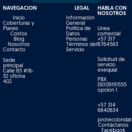
NAVEGACION
LEGAL
HABLA CON
NOSOTROS
Inicio
Información
Coberturas y
General
Planes
Política de
Linea
Costos
Datos
comercial
Blog
Personas
+57 317
Nosotros
Términos del
8764563
Contacto
Servicio
Solicitud de
Sede
servicio
principal
exequial
Calle 85 #18-
32 oficina
PBX
402
(601)9191555
opcion 1
+57 314
6840834
protecciondat
Contáctanos
Facebook